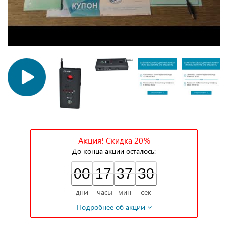
Акция! Скидка 20%
До конца акции осталось:
00
00
17
37
29
00
17
00
37
00
29
30
дни
часы
мин
сек
Подробнее об акции