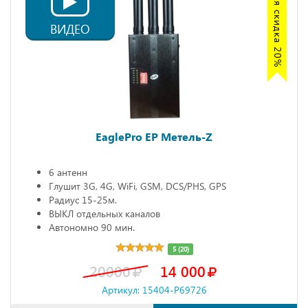
Акция скидка 20%
ВИДЕО
EaglePro EP Метель-Z
6 антенн
Глушит 3G, 4G, WiFi, GSM, DCS/PHS, GPS
Радиус 15-25м.
ВЫКЛ отдельных каналов
Автономно 90 мин.
5 (20)
20000
14 000
Артикул: 15404-P69726