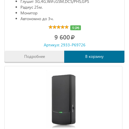
Глушит 3G,4G,WiFi,GSM,DCS/PHS,GPS
Радиус 25м.
Монитор
Автономно до 3ч.
5 (24)
9 600
Артикул: 2933-P69726
Подробнее
В корзину