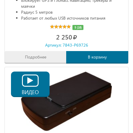
Блокирует GPS и Глонасс навигацию, трекеры и
маячки
Радиус 5 метров
Работает от любых USB источников питания
Габариты: 68х20х10 мм
5 (18)
2 250
Артикул: 7843-P69726
Подробнее
В корзину
ВИДЕО