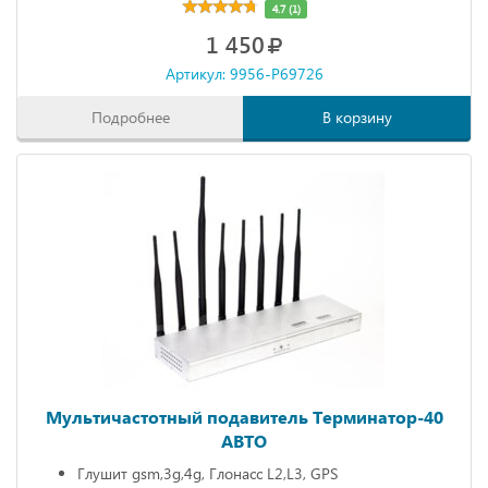
4.7 (1)
1 450
Артикул: 9956-P69726
Подробнее
В корзину
Мультичастотный подавитель Терминатор-40
АВТО
Глушит gsm,3g,4g, Глонасс L2,L3, GPS