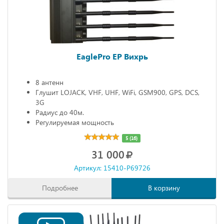
EaglePro EP Вихрь
8 антенн
Глушит LOJACK, VHF, UHF, WiFi, GSM900, GPS, DCS,
3G
Радиус до 40м.
Регулируемая мощность
5 (16)
31 000
Артикул: 15410-P69726
Подробнее
В корзину